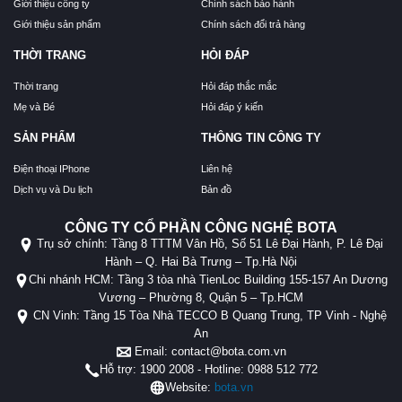
Giới thiệu công ty
Chính sách bảo hành
Giới thiệu sản phẩm
Chính sách đổi trả hàng
THỜI TRANG
HỎI ĐÁP
Thời trang
Hỏi đáp thắc mắc
Mẹ và Bé
Hỏi đáp ý kiến
SẢN PHẨM
THÔNG TIN CÔNG TY
Điện thoại IPhone
Liên hệ
Dịch vụ và Du lịch
Bản đồ
CÔNG TY CỔ PHẦN CÔNG NGHỆ BOTA
Trụ sở chính: Tầng 8 TTTM Vân Hồ, Số 51 Lê Đại Hành, P. Lê Đại
Hành – Q. Hai Bà Trưng – Tp.Hà Nội
Chi nhánh HCM: Tầng 3 tòa nhà TienLoc Building 155-157 An Dương
Vương – Phường 8, Quận 5 – Tp.HCM
CN Vinh: Tầng 15 Tòa Nhà TECCO B Quang Trung, TP Vinh - Nghệ
An
Email: contact@bota.com.vn
Hỗ trợ: 1900 2008 - Hotline: 0988 512 772
Website:
bota.vn