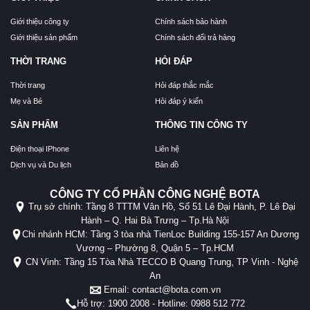
Giới thiệu công ty
Chính sách bảo hành
Giới thiệu sản phẩm
Chính sách đổi trả hàng
THỜI TRANG
HỎI ĐÁP
Thời trang
Hỏi đáp thắc mắc
Mẹ và Bé
Hỏi đáp ý kiến
SẢN PHẨM
THÔNG TIN CÔNG TY
Điện thoại IPhone
Liên hệ
Dịch vụ và Du lịch
Bản đồ
CÔNG TY CỔ PHẦN CÔNG NGHỆ BOTA
Trụ sở chính: Tầng 8 TTTM Vân Hồ, Số 51 Lê Đại Hành, P. Lê Đại
Hành – Q. Hai Bà Trưng – Tp.Hà Nội
Chi nhánh HCM: Tầng 3 tòa nhà TienLoc Building 155-157 An Dương
Vương – Phường 8, Quận 5 – Tp.HCM
CN Vinh: Tầng 15 Tòa Nhà TECCO B Quang Trung, TP Vinh - Nghệ
An
Email: contact@bota.com.vn
Hỗ trợ: 1900 2008 - Hotline: 0988 512 772