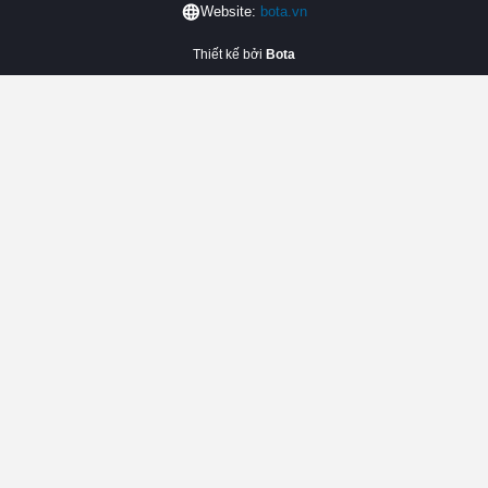
Website:
bota.vn
Thiết kế bởi
Bota