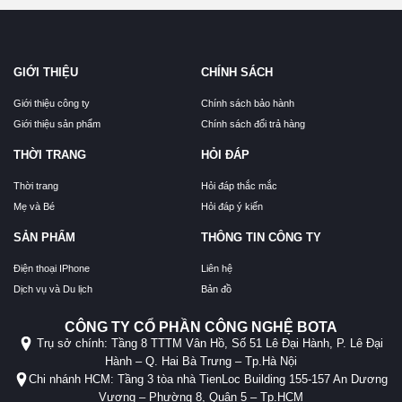
GIỚI THIỆU
CHÍNH SÁCH
Giới thiệu công ty
Chính sách bảo hành
Giới thiệu sản phẩm
Chính sách đổi trả hàng
THỜI TRANG
HỎI ĐÁP
Thời trang
Hỏi đáp thắc mắc
Mẹ và Bé
Hỏi đáp ý kiến
SẢN PHẨM
THÔNG TIN CÔNG TY
Điện thoại IPhone
Liên hệ
Dịch vụ và Du lịch
Bản đồ
CÔNG TY CỔ PHẦN CÔNG NGHỆ BOTA
Trụ sở chính: Tầng 8 TTTM Vân Hồ, Số 51 Lê Đại Hành, P. Lê Đại
Hành – Q. Hai Bà Trưng – Tp.Hà Nội
Chi nhánh HCM: Tầng 3 tòa nhà TienLoc Building 155-157 An Dương
Vương – Phường 8, Quận 5 – Tp.HCM