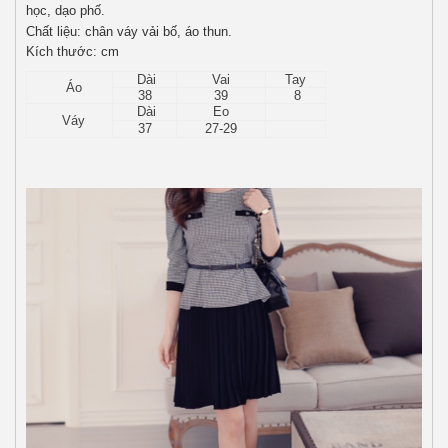
học, dạo phố.
Chất liệu: chân váy vải bố, áo thun.
Kích thước: cm
Dài
Vai
Tay
Áo
38
39
8
Dài
Eo
Váy
37
27-29