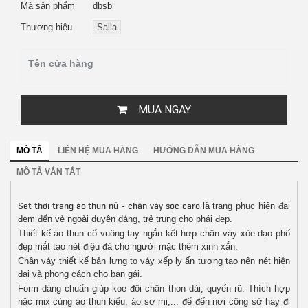
Mã sản phẩm
dbsb
Thương hiệu
Salla
Tên cửa hàng
MUA NGAY
MÔ TẢ
LIÊN HỆ MUA HÀNG
HƯỚNG DẪN MUA HÀNG
MÔ TẢ VẮN TẮT
Set thời trang áo thun nữ - chân váy sọc caro
là trang phục hiện đại
đem đến vẻ ngoài duyên dáng, trẻ trung cho phái đẹp.
Thiết kế áo thun cổ vuông tay ngắn kết hợp chân váy xòe dạo phố
đẹp mắt tạo nét điệu đà cho người mặc thêm xinh xắn.
Chân váy thiết kế bản lưng to váy xếp ly ấn tượng tạo nên nét hiện
đại và phong cách cho bạn gái.
Form dáng chuẩn giúp koe đôi chân thon dài, quyến rũ. Thích hợp
nặc mix cùng áo thun kiểu, áo sơ mi,... để đến nơi công sở hay đi